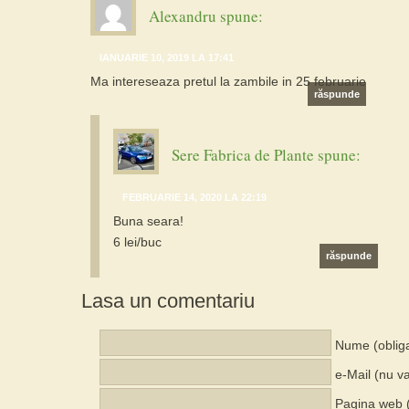
Alexandru
spune:
IANUARIE 10, 2019 LA 17:41
Ma intereseaza pretul la zambile in 25 februarie
răspunde
Sere Fabrica de Plante
spune:
FEBRUARIE 14, 2020 LA 22:19
Buna seara!
6 lei/buc
răspunde
Lasa un comentariu
Nume (obliga
e-Mail (nu va
Pagina web (