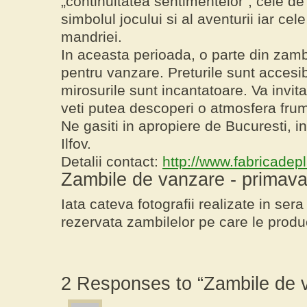
„continuitatea sentimentelor”, cele de
simbolul jocului si al aventurii iar cel
mandriei.
In aceasta perioada, o parte din zamb
pentru vanzare.
Preturile sunt accesibi
mirosurile sunt incantatoare. Va invi
veti putea descoperi o atmosfera fru
Ne gasiti in apropiere de Bucuresti, in
Ilfov.
Detalii contact:
http://www.fabricadepl
Zambile de vanzare - primav
Iata cateva fotografii realizate in ser
rezervata
zambilelor
pe care le produ
2 Responses to “Zambile de 