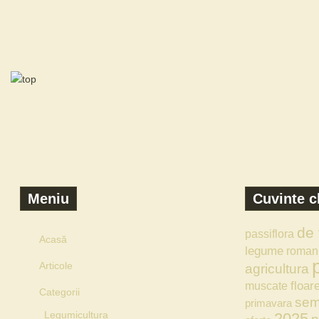
Meniu
Cuvinte c
de
passiflora
Acasă
legume
roman
Articole
agricultura
floar
muscate
Categorii
sem
primavara
Legumicultura
2025