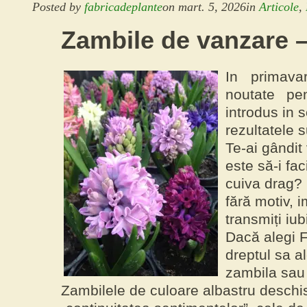
Posted by
fabricadeplante
on
mart. 5, 2026
in
Articole
,
Zambile de vanzare 
In primav
noutate pen
introdus in 
rezultatele 
Te-ai gândit
este să-i fa
cuiva drag? P
fără motiv, 
transmiți iub
Dacă alegi F
dreptul sa a
zambila sau 
Zambilele de culoare albastru deschi