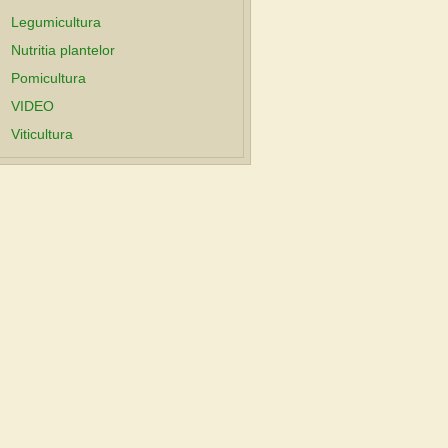
Legumicultura
Nutritia plantelor
Pomicultura
VIDEO
Viticultura