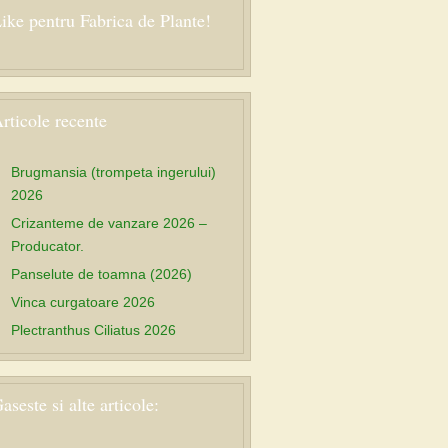
ike pentru Fabrica de Plante!
rticole recente
Brugmansia (trompeta ingerului)
2026
Crizanteme de vanzare 2026 –
Producator.
Panselute de toamna (2026)
Vinca curgatoare 2026
Plectranthus Ciliatus 2026
aseste si alte articole: