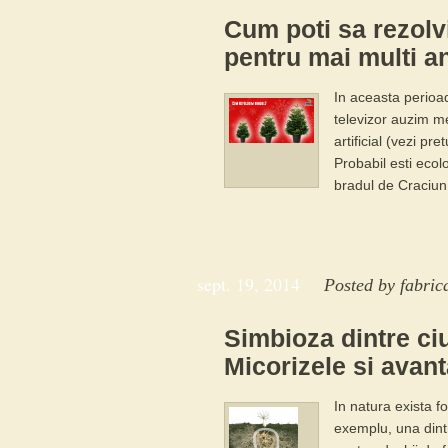
Cum poti sa rezolv
pentru mai multi a
In aceasta perioad
televizor auzim me
artificial (vezi pr
Probabil esti ecol
bradul de Craciun.
sept. 19, 2014
Posted by
fabric
Simbioza dintre ciu
Micorizele si avant
In natura exista f
exemplu, una dintr