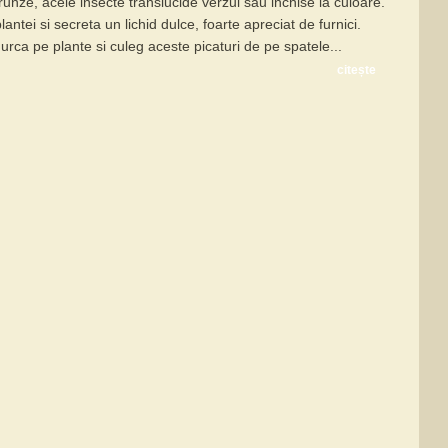
runze, acele insecte translucide verzui sau inchise la culoare.
antei si secreta un lichid dulce, foarte apreciat de furnici.
rca pe plante si culeg aceste picaturi de pe spatele...
citește