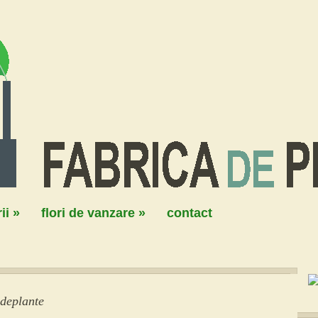
ii
»
flori de vanzare
»
contact
adeplante