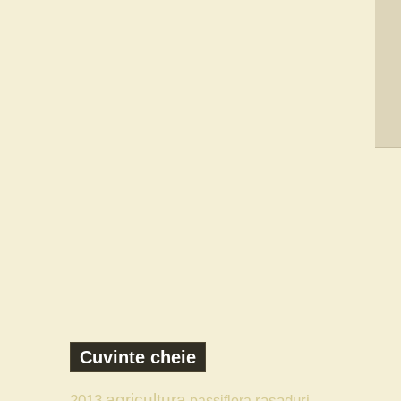
Cuvinte cheie
agricultura
2013
rasaduri
passiflora