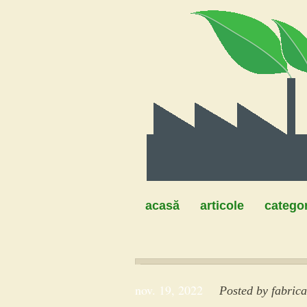
acasă
articole
categor
nov. 19, 2022
Posted by
fabric