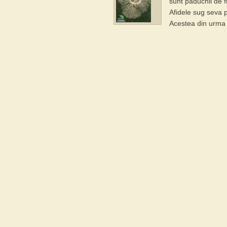
sunt paduchii de f
Afidele sug seva pl
Acestea din urma u