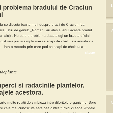
L
i problema bradului de Craciun
ni
a se discuta foarte mult despre brazii de Craciun. La
A
reu stiri de genul: ,,Romanii au ales si anul acesta bradul
eturi aici)". Nu este o problema daca alegi un brad artificial.
ogist sau pur si simplu vrei sa scapi de cheltuiala anuala cu
 Iata o metoda prin care poti sa scapi de cheltuiala...
citește
adeplante
perci si radacinile plantelor.
ajele acestora.
G
oarte multe relatii de simbioza intre diferitele organisme. Spre
e cele mai cunoscute este cea dintre furnici ci afide. Afidele