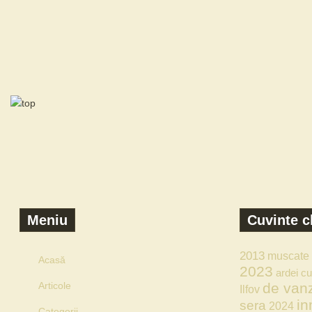
Meniu
Cuvinte c
2013
muscate
Acasă
2023
ardei
cu
Articole
de van
Ilfov
in
sera
2024
Categorii