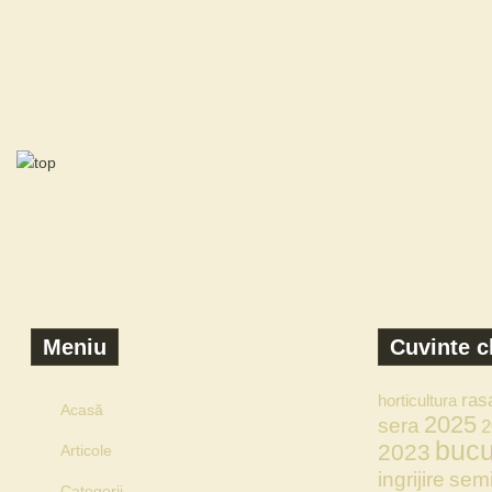
Meniu
Cuvinte c
ras
horticultura
Acasă
2025
sera
2
bucu
2023
Articole
ingrijire
semi
Categorii