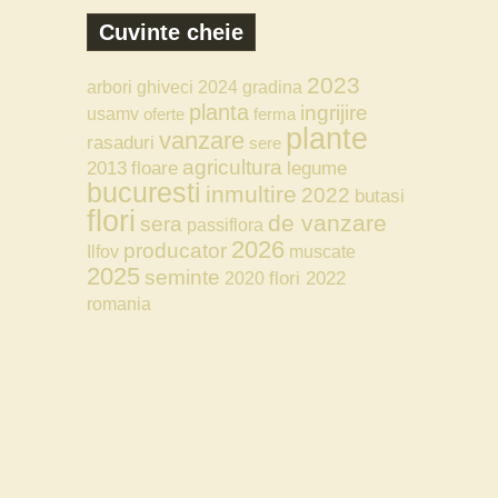
Cuvinte cheie
2023
arbori
ghiveci
2024
gradina
planta
ingrijire
usamv
oferte
ferma
plante
vanzare
rasaduri
sere
agricultura
2013
floare
legume
bucuresti
inmultire
2022
butasi
flori
de vanzare
sera
passiflora
2026
producator
Ilfov
muscate
2025
seminte
flori 2022
2020
romania