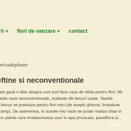
ii
»
flori de vanzare
»
contact
bricadeplante
eftine si neconventionale
am gasit o idee despre cum poti face vaze de sticla pentru flori. Mi-
este vaze neconventionale, realizate din becuri uzate. Vazele
n becuri se preteaza pentru flori mici (de exeplu ghiocei, branduse
 camp). De asemenea, in aceste mici vaze se poate realiza chiar si
or plante care inradacineaza usor in apa (muscate, passiflora si...
citește