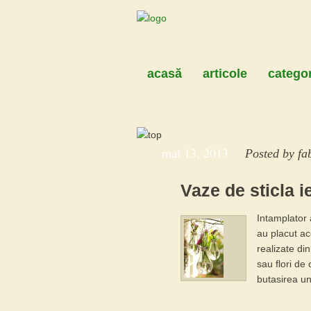
acasă
articole
categor
mai 13, 2013
Posted by
fa
Vaze de sticla i
Intamplator 
au placut ac
realizate di
sau flori de
butasirea un