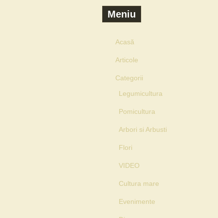
Meniu
Acasă
Articole
Categorii
Legumicultura
Pomicultura
Arbori si Arbusti
Flori
VIDEO
Cultura mare
Evenimente