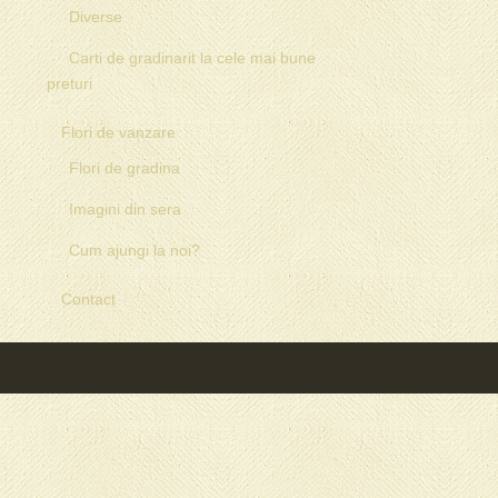
Diverse
Carti de gradinarit la cele mai bune
preturi
Flori de vanzare
Flori de gradina
Imagini din sera
Cum ajungi la noi?
Contact