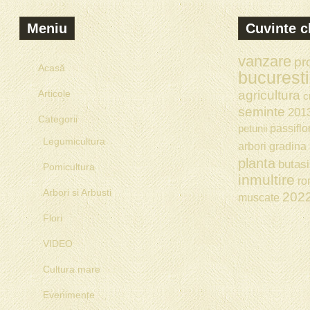
Meniu
Cuvinte c
vanzare
pr
Acasă
bucuresti
Articole
agricultura
c
seminte
201
Categorii
passiflo
petunii
Legumicultura
arbori
gradina
planta
butasi
Pomicultura
inmultire
ro
Arbori si Arbusti
202
muscate
Flori
VIDEO
Cultura mare
Evenimente