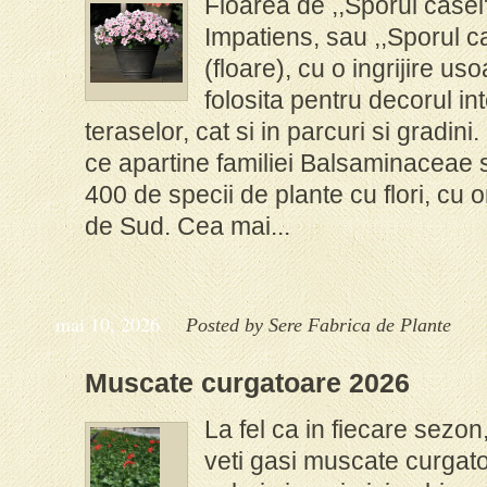
Floarea de ,,Sporul casei" 
Impatiens, sau ,,Sporul c
(floare), cu o ingrijire us
folosita pentru decorul in
teraselor, cat si in parcuri si gradin
ce apartine familiei Balsaminaceae 
400 de specii de plante cu flori, cu o
de Sud. Cea mai...
mai 10, 2026
Posted by
Sere Fabrica de Plante
Muscate curgatoare 2026
La fel ca in fiecare sezon
veti gasi muscate curgatoa