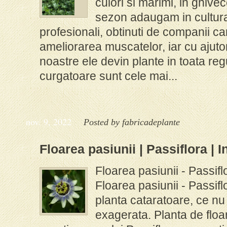
culori si marimi, in ghiv
sezon adaugam in cultura
profesionali, obtinuti de companii c
ameliorarea muscatelor, iar cu ajutor
noastre ele devin plante in toata r
curgatoare sunt cele mai...
nov. 9, 2022
Posted by
fabricadeplante
Floarea pasiunii | Passiflora | In
Floarea pasiunii - Passiflo
Floarea pasiunii - Passif
planta cataratoare, ce nu 
exagerata. Planta de floar