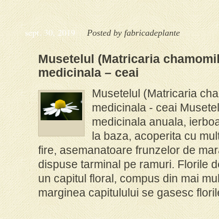
sept. 30, 2019
Posted by
fabricadeplante
Musetelul (Matricaria chamomil
medicinala – ceai
Musetelul (Matricaria cha
medicinala - ceai Musetel
medicinala anuala, ierboa
la baza, acoperita cu mul
fire, asemanatoare frunzelor de marar
dispuse tarminal pe ramuri. Florile 
un capitul floral, compus din mai mult
marginea capitulului se gasesc florile