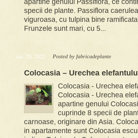
apartine genului Passiflora, ce cont
specii de plante. Passiflora caerulea
viguroasa, cu tulpina bine ramificata,
Frunzele sunt mari, cu 5...
ian. 20, 2022
Posted by
fabricadeplante
Colocasia – Urechea elefantului 
Colocasia - Urechea elefan
Colocasia - Urechea elefa
apartine genului Colocas
cuprinde 8 specii de plant
carnoase, originare din Asia. Colocas
in apartamente sunt Colocasia escu