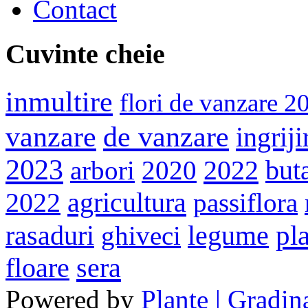
Contact
Cuvinte cheie
inmultire
flori de vanzare 2
vanzare
de vanzare
ingriji
2023
2022
arbori
2020
but
agricultura
2022
passiflora
pl
rasaduri
ghiveci
legume
sera
floare
Powered by
Plante | Gradina