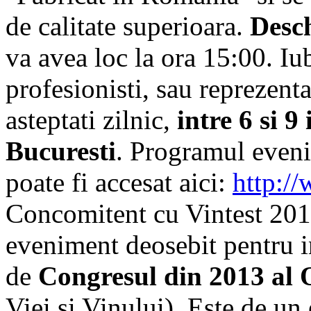
de calitate superioara.
Desch
va avea loc la ora 15:00. Iub
profesionisti, sau reprezenta
asteptati zilnic,
intre 6 si 9
Bucuresti
. Programul evenim
poate fi accesat aici:
http:/
Concomitent cu Vintest 2013
eveniment deosebit pentru in
de
Congresul din 2013 al
Viei si Vinului). Este de u