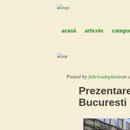
acasă
articole
categor
dec. 1, 2013
Posted by
fabricadeplante
on
Prezentar
Bucuresti