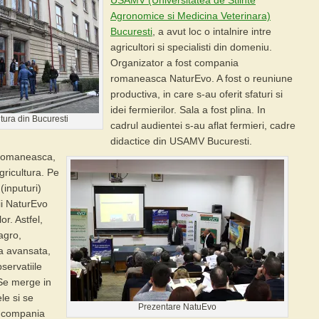
USAMV (Universitatea de Stiinte
Agronomice si Medicina Veterinara)
Bucuresti
, a avut loc o intalnire intre
agricultori si specialisti din domeniu.
Organizator a fost compania
romaneasca NaturEvo. A fost o reuniune
productiva, in care s-au oferit sfaturi si
idei fermierilor. Sala a fost plina. In
tura din Bucuresti
cadrul audientei s-au aflat fermieri, cadre
didactice din USAMV Bucuresti.
romaneasca,
gricultura
. Pe
inputuri)
tii NaturEvo
or. Astfel,
agro
,
ta avansata,
servatiile
 Se merge in
le si se
Prezentare NatuEvo
, compania