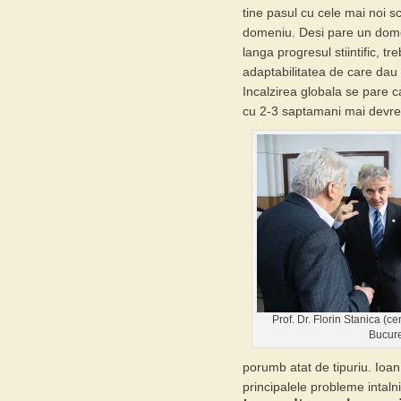
tine pasul cu cele mai noi s
domeniu. Desi pare un dome
langa progresul stiintific, t
adaptabilitatea de care dau 
Incalzirea globala se pare 
cu 2-3 saptamani mai devre
Prof. Dr. Florin Stanica (c
Bucure
porumb atat de tipuriu.
Ioan
principalele probleme intalnit