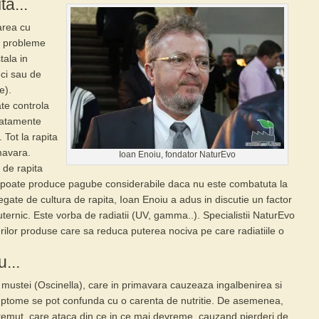
ta...
tarea cu
e probleme
tala in
eci sau de
e).
te controla
tratamente
 Tot la
rapita
mavara.
Ioan Enoiu, fondator NaturEvo
r de rapita
 poate produce pagube considerabile daca nu este combatuta la
 legate de cultura de rapita, Ioan Enoiu a adus in discutie un factor
uternic. Este vorba de radiatii (UV, gamma..). Specialistii
NaturEvo
erilor produse care sa reduca puterea nociva pe care radiatiile o
...
l mustei (Oscinella), care in primavara cauzeaza ingalbenirea si
simptome se pot confunda cu o
carenta de nutritie
. De asemenea,
emut, care ataca din ce in ce mai devreme, cauzand pierderi de