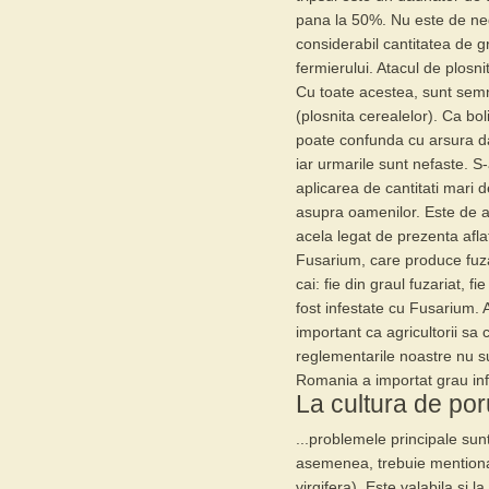
pana la 50%. Nu este de neg
considerabil cantitatea de g
fermierului. Atacul de plosn
Cu toate acestea, sunt semn
(plosnita cerealelor). Ca bo
poate confunda cu arsura da
iar urmarile sunt nefaste. 
aplicarea de cantitati mari 
asupra oamenilor. Este de a
acela legat de prezenta afla
Fusarium
, care produce fuz
cai: fie din graul fuzariat, fi
fost infestate cu Fusarium.
important ca agricultorii sa 
reglementarile noastre nu sun
Romania a importat grau inf
La cultura de por
...problemele principale sunt
asemenea, trebuie mentionat
virgifera). Este valabila si