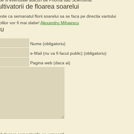
ie si eventuale atacuri de Phoma sau Sclerotinia.
ltivatorii de floarea soarelui
este ca semanatul florii soarelui sa se faca
pe directia vantului
olilor vor fi mai slabe
!
Alexandru Mihaescu
iu
Nume (obligatoriu)
e-Mail (nu va fi facut public) (obligatoriu)
Pagina web (daca ai)