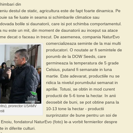
chimbari din
niu destul de static,
agricultura
este de fapt foarte dinamica. Pe
rebuie sa fie luate in seama si schimbarile climatice sau
dovada bolile si daunatorii, care isi pot schimba comportamentul.
ca nu este un mit, din moment de daunatorii au inceput sa atace
me decat o faceau in trecut.
De asemenea, compania
NaturEvo
comercializeaza seminte de la mai multi
producatori. O noutate ar fi semintele de
porumb de la DOW Seeds, care
germineaza la temperatura de 5 grade
Celsius, putand fi semanate in luna
martie. Este adevarat, productiile nu se
ridica la nivelul porumbului semanat in
aprilie. Totusi, se obtin in mod curent
productii de 5-6 tone la hectar. In anii
deosebit de buni, se pot obtine pana la
entru), prorector USAMV
10-13 tone la hectar - productii
sti
surprinzator de bune pentru un soi de
 Enoiu, fondatorul NaturEvo
(foto) le-a vorbit fermierilor despre
e in diferite culturi.