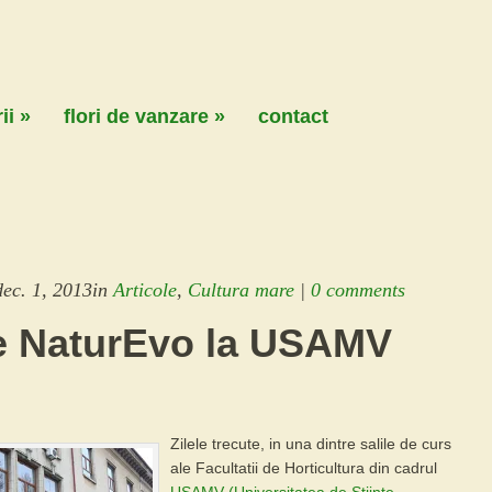
ii
»
flori de vanzare
»
contact
dec. 1, 2013
in
Articole
,
Cultura mare
|
0 comments
e NaturEvo la USAMV
Zilele trecute, in una dintre salile de curs
ale Facultatii de Horticultura din cadrul