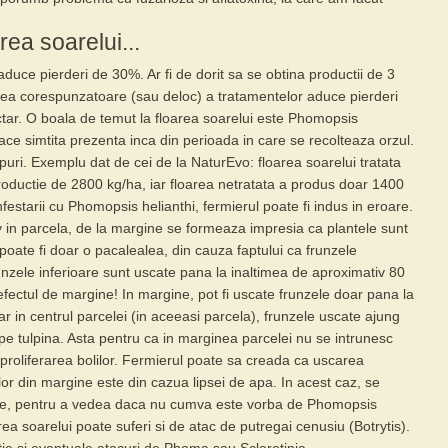
rea soarelui...
aduce pierderi de 30%. Ar fi de dorit sa se obtina productii de 3
area corespunzatoare (sau deloc) a tratamentelor aduce pierderi
tar. O boala de temut la floarea soarelui este
Phomopsis
face simtita prezenta inca din perioada in care se recolteaza orzul.
ipuri. Exemplu dat de cei de la NaturEvo: floarea soarelui tratata
ductie de 2800 kg/ha, iar floarea netratata a produs doar 1400
nfestarii cu Phomopsis helianthi, fermierul poate fi indus in eroare.
v in parcela, de la margine se formeaza impresia ca plantele sunt
poate fi doar o pacalealea, din cauza faptului ca frunzele
runzele inferioare sunt uscate pana la inaltimea de aproximativ 80
 efectul de margine! In margine, pot fi uscate frunzele doar pana la
ar in centrul parcelei (in aceeasi parcela), frunzele uscate ajung
pe tulpina. Asta pentru ca in marginea parcelei nu se intrunesc
 proliferarea bolilor. Fermierul poate sa creada ca uscarea
elor din margine este din cazua lipsei de apa. In acest caz, se
re, pentru a vedea daca nu cumva este vorba de Phomopsis
oarea soarelui poate suferi si de atac de
putregai cenusiu (Botrytis)
.