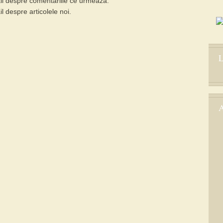
l despre comentariile ce urmează.
 despre articolele noi.
L
A