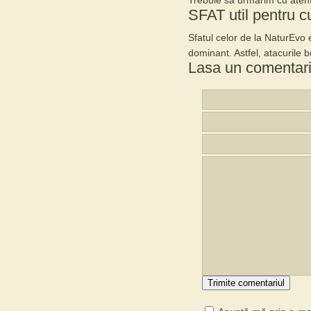
Trebuie sa urmarim cu atent
SFAT util pentru cu
Sfatul celor de la NaturEvo 
dominant
. Astfel,
atacurile b
Lasa un comentar