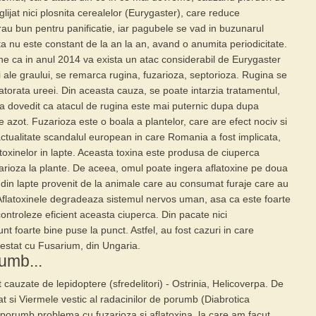
lijat nici
plosnita cerealelor (Eurygaster)
, care reduce
rau bun pentru panificatie, iar pagubele se vad in buzunarul
ita nu este constant de la an la an, avand o anumita periodicitate.
e ca in anul 2014 va exista un atac considerabil de Eurygaster
li ale graului, se remarca rugina, fuzarioza, septorioza. Rugina se
torata ureei. Din aceasta cauza, se poate intarzia tratamentul,
S-a dovedit ca atacul de rugina este mai puternic dupa dupa
de azot.
Fuzarioza
este o boala a plantelor, care are efect nociv si
ctualitate scandalul european in care Romania a fost implicata,
toxinelor in lapte. Aceasta toxina este produsa de ciuperca
arioza la plante. De aceea, omul poate ingera aflatoxine pe doua
e din
lapte
provenit de la animale care au consumat furaje care au
 Aflatoxinele degradeaza sistemul nervos uman, asa ca este foarte
controleze eficient aceasta ciuperca. Din pacate nici
t foarte bine puse la punct. Astfel, au fost cazuri in care
estat cu Fusarium, din Ungaria.
umb...
 cauzate de lepidoptere (sfredelitori) - Ostrinia, Helicoverpa. De
 si Viermele vestic al radacinilor de porumb (Diabrotica
 la porumb problema cu fuzarioza si
aflatoxina
, la care am facut