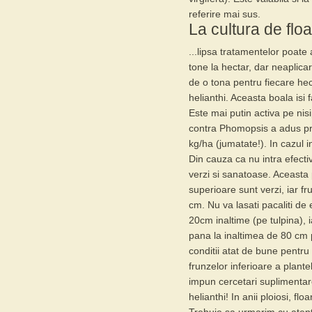
referire mai sus.
La cultura de floa
...lipsa tratamentelor poate 
tone la hectar, dar neaplic
de o tona pentru fiecare hec
helianthi
. Aceasta boala isi 
Este mai putin activa pe nis
contra Phomopsis a adus pro
kg/ha (jumatate!). In cazul i
Din cauza ca nu intra efecti
verzi si sanatoase. Aceasta 
superioare sunt verzi, iar f
cm. Nu va lasati pacaliti de
20cm inaltime (pe tulpina), i
pana la inaltimea de 80 cm 
conditii atat de bune pentru
frunzelor inferioare a plant
impun cercetari suplimenta
helianthi! In anii ploiosi, fl