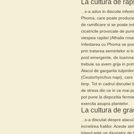
La cultura de rapi
...s-a adus in discutie infes
Phoma
, care poate produc
de ramificare si se poate ins
cicatricile provocate de pur
viespea rapitei (Athalia rosa
Infestarea cu Phoma se poa
prin tratarea semintelor si 
post emergente, de toamna.
trebuie sa avem grija in pri
Atacul de gargarita tulpinilo
(Ceutorhynchus napi), care
timp. Tot in cadrul discutiei
de stress din ce in ce mai p
pot pune la dispozitia fermi
exercita asupra plantelor.
La cultura de grau
...s-a discutat despre atacu
incretirea fratilor. Aceste 
tripsul
este un daunator de t