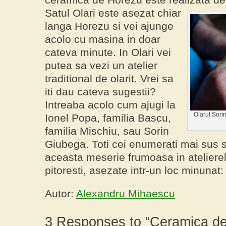
Satul Olari
este asezat chiar
langa Horezu si vei ajunge
acolo cu masina in doar
cateva minute. In Olari vei
putea sa vezi un atelier
traditional de olarit. Vrei sa
iti dau cateva sugestii?
Intreaba acolo cum ajugi la
Olarul Sori
Ionel Popa, familia Bascu,
familia Mischiu, sau Sorin
Giubega
. Toti cei enumerati mai sus s
aceasta meserie frumoasa in atelierele
pitoresti, asezate intr-un loc minunat
Autor:
Alexandru Mihaescu
3 Responses to “Ceramica de 