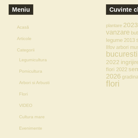
Meniu
Cuvinte c
2023
plantare
Acasă
vanzare
but
Articole
legume
2013
Ilfov
arbori
mus
Categorii
bucuresti
Legumicultura
2022
ingrijir
sem
flori 2022
Pomicultura
2026
gradin
flori
Arbori si Arbusti
Flori
VIDEO
Cultura mare
Evenimente