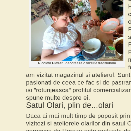
H
c
P
s
P
P
Nicoleta Pietraru decoreaza o farfurie traditionala
f
am vizitat magazinul si atelierul. Sun
pasionati de ceea ce fac si de pastrar
isi "
rotunjeasca
" profitul comercializa
spune multe despre ei.
Satul Olari, plin de...olari
Daca ai mai mult timp de poposit prin
vizitezi si atelierele olarilor din
satul O
ceramica de Horezu
este realizata de 