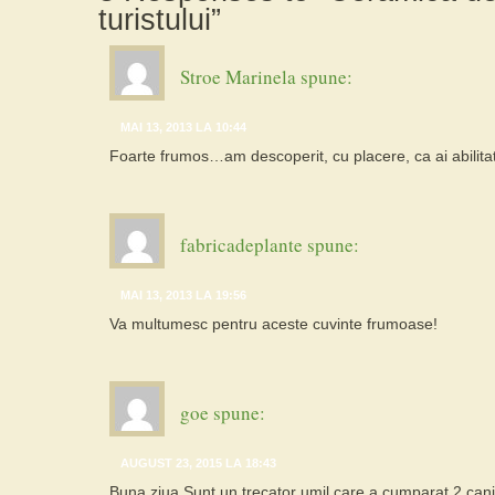
turistului”
Stroe Marinela
spune:
MAI 13, 2013 LA 10:44
Foarte frumos…am descoperit, cu placere, ca ai abilitati 
fabricadeplante
spune:
MAI 13, 2013 LA 19:56
Va multumesc pentru aceste cuvinte frumoase!
goe
spune:
AUGUST 23, 2015 LA 18:43
Buna ziua.Sunt un trecator umil care a cumparat 2 cani