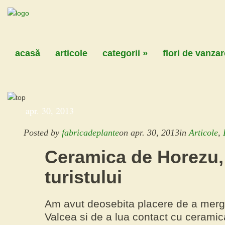
acasă
articole
categorii
»
flori de vanzar
apr. 30, 2013
Posted by
fabricadeplante
on
apr. 30, 2013
in
Articole
,
Ceramica de Horezu, 
turistului
Am avut deosebita placere de a merg
Valcea si de a lua contact cu
ceramic