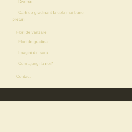
Diverse
Carti de gradinarit la cele mai bune
preturi
Flori de vanzare
Flori de gradina
Imagini din sera
Cum ajungi la noi?
Contact