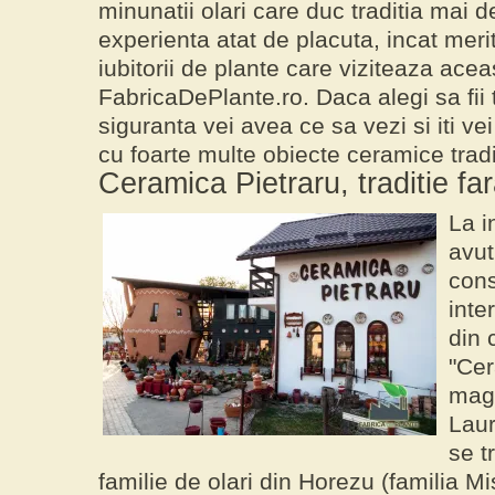
minunatii
olari
care duc traditia mai de
experienta atat de placuta, incat meri
iubitorii de plante care viziteaza ace
FabricaDePlante.ro.
Daca alegi sa fii 
siguranta vei avea ce sa vezi si iti vei
cu foarte multe obiecte ceramice tradi
Ceramica Pietraru, traditie f
La i
avut
cons
inte
din 
"Cer
maga
Laur
se t
familie de olari din Horezu (familia Mi