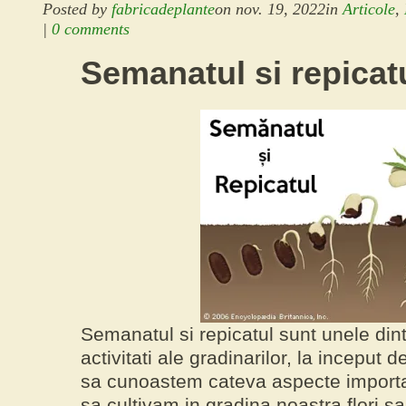
Posted by
fabricadeplante
on
nov. 19, 2022
in
Articole
,
|
0 comments
Semanatul si repicat
Semanatul si repicatul
sunt unele dint
activitati ale gradinarilor, la inceput
sa cunoastem cateva aspecte import
sa cultivam in gradina noastra flori s