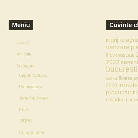
Meniu
Cuvinte c
ingrijire
agri
Acasă
vanzare
pl
Articole
Ilfov
muscate
2022
semin
Categorii
bucuresti
Legumicultura
sera
floarea pa
inmulti
2020
Pomicultura
producator
Arbori si Arbusti
rasaduri
hortic
Flori
VIDEO
Cultura mare