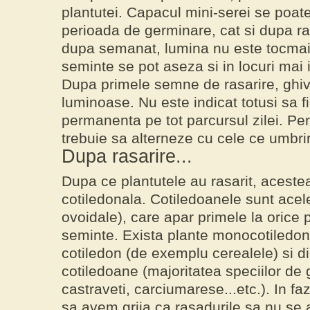
plantutei. Capacul mini-serei se poat
perioada de germinare, cat si dupa r
dupa semanat, lumina nu este tocmai
seminte se pot aseza si in locuri mai 
Dupa primele semne de rasarire, ghiv
luminoase. Nu este indicat totusi sa fi
permanenta pe tot parcursul zilei. Per
trebuie sa alterneze cu cele ce umbri
Dupa rasarire...
Dupa ce plantutele au rasarit, acestea
cotiledonala. Cotiledoanele sunt acele
ovoidale), care apar primele la orice 
seminte. Exista plante monocotiledon
cotiledon (de exemplu cerealele) si d
cotiledoane (majoritatea speciilor de
castraveti, carciumarese...etc.). In fa
sa avem grija ca rasadurile sa nu se 