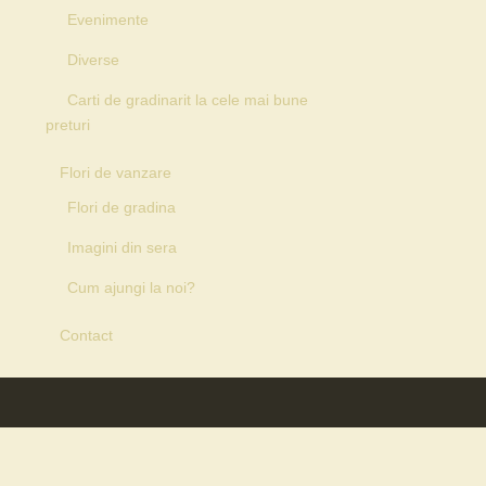
Evenimente
Diverse
Carti de gradinarit la cele mai bune
preturi
Flori de vanzare
Flori de gradina
Imagini din sera
Cum ajungi la noi?
Contact