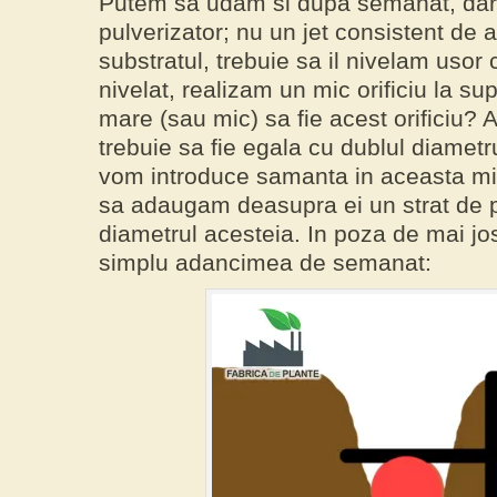
Putem sa udam si dupa semanat, dar 
pulverizator; nu un jet consistent de
substratul, trebuie sa il nivelam us
nivelat, realizam un mic orificiu la su
mare (sau mic) sa fie acest orificiu?
trebuie sa fie egala cu dublul diamet
vom introduce samanta in aceasta mic
sa adaugam deasupra ei un strat de 
diametrul acesteia. In poza de mai jo
simplu adancimea de semanat: