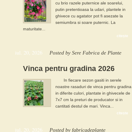
cu brio razele puternice ale soarelui,
putin pretentioasa la udari, plantele in
ghivece cu agatator pot fi asezate la
semiumbra si soare puternic. La
maturitate...
citește
iul. 20, 2026
Posted by
Sere Fabrica de Plante
Vinca pentru gradina 2026
In fiecare sezon gasiti in serele
noastre rasaduri de vinca pentru gradina
in diferite culori, plantate in ghivecele de
7x7 cm la preturi de producator si in
cantitati destul de mari. Vinca...
citește
iul. 20, 2026
Posted by
fabricadeplante