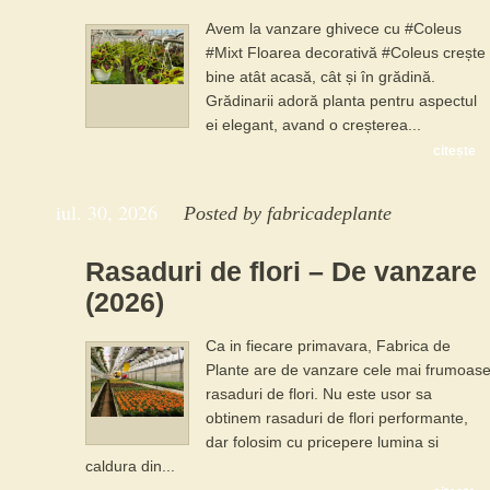
Avem la vanzare ghivece cu #Coleus
#Mixt Floarea decorativă #Coleus crește
bine atât acasă, cât și în grădină.
Grădinarii adoră planta pentru aspectul
ei elegant, avand o creșterea...
citește
iul. 30, 2026
Posted by
fabricadeplante
Rasaduri de flori – De vanzare
(2026)
Ca in fiecare primavara, Fabrica de
Plante are de vanzare cele mai frumoas
rasaduri de flori. Nu este usor sa
obtinem rasaduri de flori performante,
dar folosim cu pricepere lumina si
caldura din...