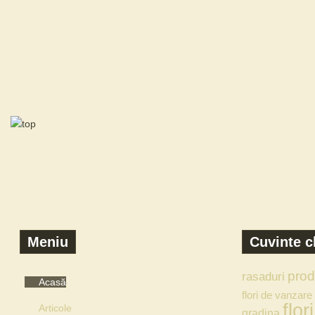
Meniu
Cuvinte c
prod
rasaduri
Acasă
flori de vanzare
flori
Articole
gradina