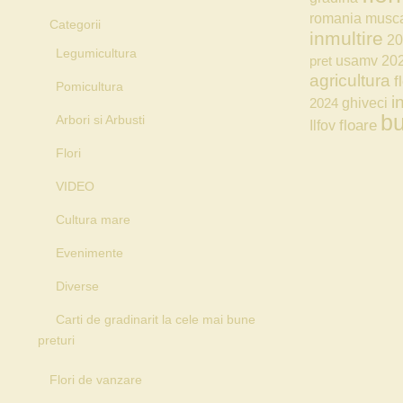
romania
musc
Categorii
inmultire
20
Legumicultura
usamv
20
pret
agricultura
f
Pomicultura
i
ghiveci
2024
bu
Arbori si Arbusti
floare
Ilfov
Flori
VIDEO
Cultura mare
Evenimente
Diverse
Carti de gradinarit la cele mai bune
preturi
Flori de vanzare